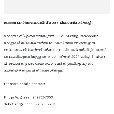
മലങ്കര ഓർത്തഡോക്സ് സഭ സ്പോൺസർഷിപ്പ്
കോട്ടയം: സിഎംസി വെല്ലൂരിൽ B Sc. Nursing, Paramedical
കോഴ്സുകൾക്ക് മലങ്കര ഓർത്തഡോക്സ് സഭാ അംഗങ്ങളായ
അർഹരായ വിദ്യാർത്ഥികൾക്ക് സഭാ സ്പോൺസർഷിപ്പിന് വേണ്ടി
അപേക്ഷിക്കുന്നതിനുള്ള അവസാന തീയതി 2024 മാർച്ച് 15. വിശദ
വിവരങ്ങൾക്കും അപേക്ഷാ ഫോറം ലഭിക്കുന്നതിനും ചുവടെ
നൽകിയിരിക്കുന്ന ലിങ്ക് സന്ദർശിക്കുക.
For more details contact:
Fr. Jiju Varghese : 9497257303
Subi George John : 7907657934